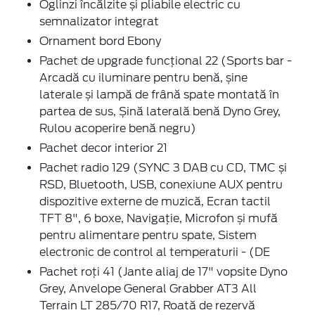
Oglinzi încălzite și pliabile electric cu
semnalizator integrat
Ornament bord Ebony
Pachet de upgrade funcțional 22 (Sports bar -
Arcadă cu iluminare pentru benă, șine
laterale și lampă de frână spate montată în
partea de sus, Șină laterală benă Dyno Grey,
Rulou acoperire benă negru)
Pachet decor interior 21
Pachet radio 129 (SYNC 3 DAB cu CD, TMC și
RSD, Bluetooth, USB, conexiune AUX pentru
dispozitive externe de muzică, Ecran tactil
TFT 8", 6 boxe, Navigație, Microfon și mufă
pentru alimentare pentru spate, Sistem
electronic de control al temperaturii - (DE
Pachet roți 41 (Jante aliaj de 17" vopsite Dyno
Grey, Anvelope General Grabber AT3 All
Terrain LT 285/70 R17, Roată de rezervă