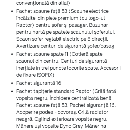
convențională din aliaj)
Pachet scaune față 53 (Scaune electrice
încălzite, din piele premium (cu logo-ul
Raptor) pentru șofer și pasager, Buzunar
pentru hartă pe spatele scaunului șoferului,
Scaun șofer reglabil electric pe 8 direcţii,
Avertizare centuri de siguranță șofer/pasag
Pachet scaune spate 11 (Cotieră spate,
scaunul din centru, Centuri de siguranță
inerțiale în trei puncte locurile spate, Accesorii
de fixare ISOFIX)
Pachet siguranță 16
Pachet tapițerie standard Raptor (Grilă față
vopsita negru, Închidere centralizată benă,
Pachet scaune față 53, Pachet siguranță 16,
Acoperire podea - covoraş, Grilă radiator
neagră, Oglinzi exterioare vopsite negru,
Mânere uși vopsite Dyno Grey, Mâner ha