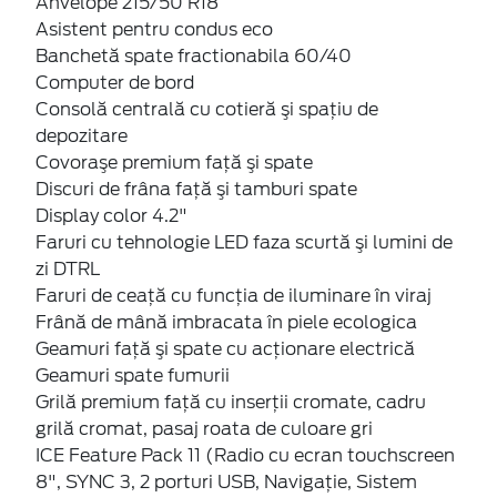
Anvelope 215/50 R18
Asistent pentru condus eco
Banchetă spate fractionabila 60/40
Computer de bord
Consolă centrală cu cotieră şi spaţiu de
depozitare
Covoraşe premium faţă şi spate
Discuri de frâna faţă şi tamburi spate
Display color 4.2"
Faruri cu tehnologie LED faza scurtă şi lumini de
zi DTRL
Faruri de ceaţă cu funcţia de iluminare în viraj
Frână de mână imbracata în piele ecologica
Geamuri faţă şi spate cu acţionare electrică
Geamuri spate fumurii
Grilă premium faţă cu inserţii cromate, cadru
grilă cromat, pasaj roata de culoare gri
ICE Feature Pack 11 (Radio cu ecran touchscreen
8", SYNC 3, 2 porturi USB, Navigaţie, Sistem