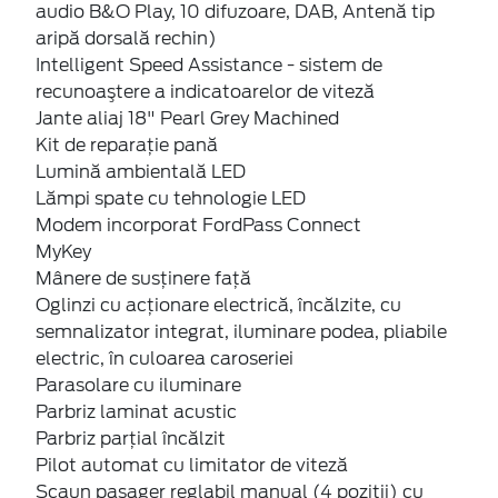
audio B&O Play, 10 difuzoare, DAB, Antenă tip
aripă dorsală rechin)
Intelligent Speed Assistance - sistem de
recunoaştere a indicatoarelor de viteză
Jante aliaj 18" Pearl Grey Machined
Kit de reparaţie pană
Lumină ambientală LED
Lămpi spate cu tehnologie LED
Modem incorporat FordPass Connect
MyKey
Mânere de susţinere faţă
Oglinzi cu acţionare electrică, încălzite, cu
semnalizator integrat, iluminare podea, pliabile
electric, în culoarea caroseriei
Parasolare cu iluminare
Parbriz laminat acustic
Parbriz parţial încălzit
Pilot automat cu limitator de viteză
Scaun pasager reglabil manual (4 pozitii) cu