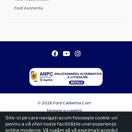
Ford Asistenta
© 2026 Ford Carbenta Com
Termeni si conditii
Confidentialitate
Site-ul pe care navigați acum foloseşte cookie-uri
Politica cookies
pentru a vă oferi toate facilitățile unei experiențe
online moderne. Vă rugăm să vă exprimați acordul
platformă dezvoltată de Workleto