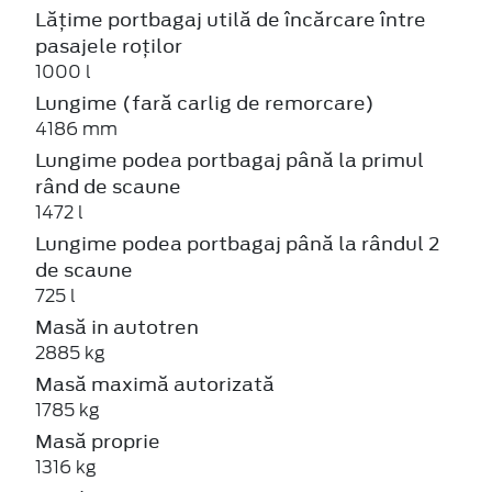
Lățime portbagaj utilă de încărcare între
pasajele roților
1000 l
Lungime (fară carlig de remorcare)
4186 mm
Lungime podea portbagaj până la primul
rând de scaune
1472 l
Lungime podea portbagaj până la rândul 2
de scaune
725 l
Masă in autotren
2885 kg
Masă maximă autorizată
1785 kg
Masă proprie
1316 kg