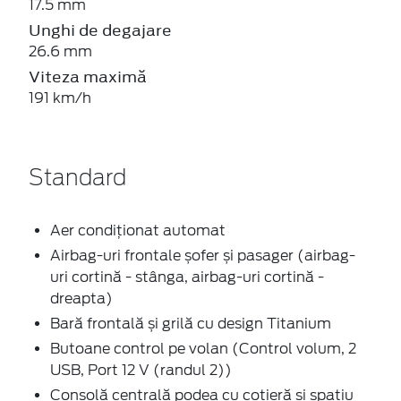
17.5 mm
Unghi de degajare
26.6 mm
Viteza maximă
191 km/h
Standard
Aer condiționat automat
Airbag-uri frontale șofer și pasager (airbag-
uri cortină - stânga, airbag-uri cortină -
dreapta)
Bară frontală și grilă cu design Titanium
Butoane control pe volan (Control volum, 2
USB, Port 12 V (randul 2))
Consolă centrală podea cu cotieră și spațiu