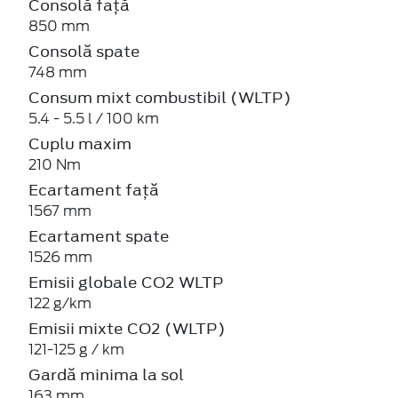
Consolă față
850 mm
Consolă spate
748 mm
Consum mixt combustibil (WLTP)
5.4 - 5.5 l / 100 km
Cuplu maxim
210 Nm
Ecartament față
1567 mm
Ecartament spate
1526 mm
Emisii globale CO2 WLTP
122 g/km
Emisii mixte CO2 (WLTP)
121-125 g / km
Gardă minima la sol
163 mm