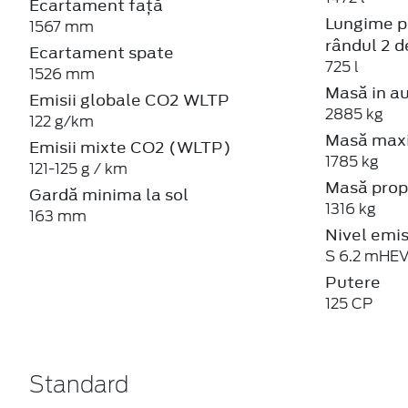
2885 kg
122 g/km
Masă maxi
Emisii mixte CO2 (WLTP)
1785 kg
121-125 g / km
Masă prop
Gardă minima la sol
1316 kg
163 mm
Nivel emis
S 6.2 mHE
Putere
125 CP
Standard
Aer condiționat automat
Airbag-uri frontale șofer și pasager (airbag-uri cor
stânga, airbag-uri cortină - dreapta)
Bară frontală și grilă cu design Titanium