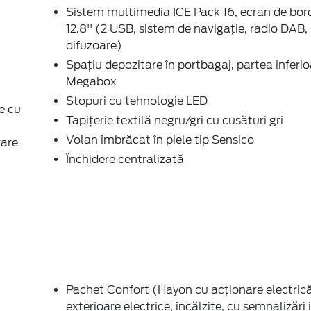
Stopuri cu tehnologie LED
e cu
Tapițerie textilă negru/gri cu cusături gri
Volan îmbrăcat în piele tip Sensico
zare
Închidere centralizată
Pachet Confort (Hayon cu acționare electrică
exterioare electrice, încălzite, cu semnalizări 
pliabile electric, lumini de curtoazie, proiecție
Scaun pasager reglabil manual pe 4 direcții, 
Entry & Start, Încărcare wireless