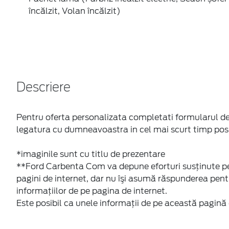
Descriere
Pentru oferta personalizata completati formularul de
legatura cu dumneavoastra in cel mai scurt timp posi
*imaginile sunt cu titlu de prezentare
**Ford Carbenta Com va depune eforturi susţinute pen
pagini de internet, dar nu îşi asumă răspunderea pentr
informaţiilor de pe pagina de internet.
Este posibil ca unele informaţii de pe această pagină 
MODELE NOI
LINK-URI RAPIDE
Autoturisme
Promotii