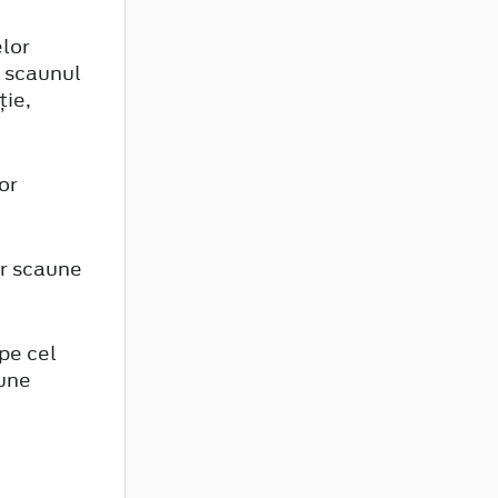
or
or scaune
pe cel
aune