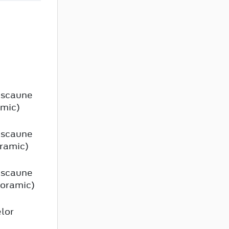
i scaune
amic)
i scaune
oramic)
i scaune
noramic)
elor
elor
 scaunul
ție,