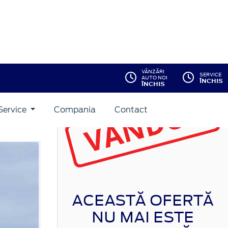
VÂNZĂRI
SERVICE
AUTO NOI
ÎNCHIS
ÎNCHIS
 M6
Service
Compania
Contact
ACEASTĂ OFERTĂ
NU MAI ESTE
DISPONIBILĂ!
Vezi stocul actual