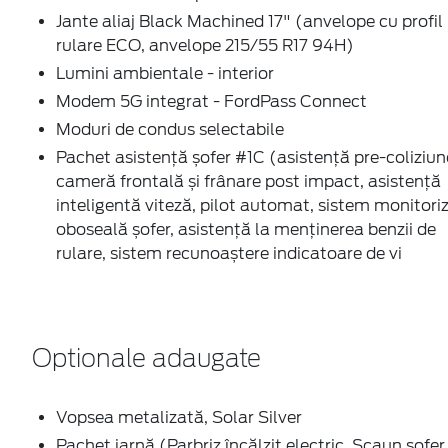
Moduri de condus selectabile
Pachet asistență șofer #1C (asistență pre-coliziun
cameră frontală și frânare post impact, asistență
inteligentă viteză, pilot automat, sistem monitori
oboseală șofer, asistență la menținerea benzii de
rulare, sistem recunoaștere indicatoare de vi
Optionale adaugate
Vopsea metalizată, Solar Silver
Pachet iarnă (Parbriz încălzit electric, Scaun șofer
încălzit, Volan încălzit)