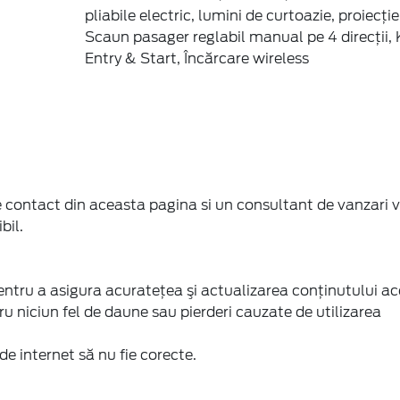
 contact din aceasta pagina si un consultant de vanzari v
bil.
tru a asigura acurateţea şi actualizarea conţinutului ac
u niciun fel de daune sau pierderi cauzate de utilizarea
de internet să nu fie corecte.
FINANTARE
SERVICE
Persoane fizice
Garantii si re