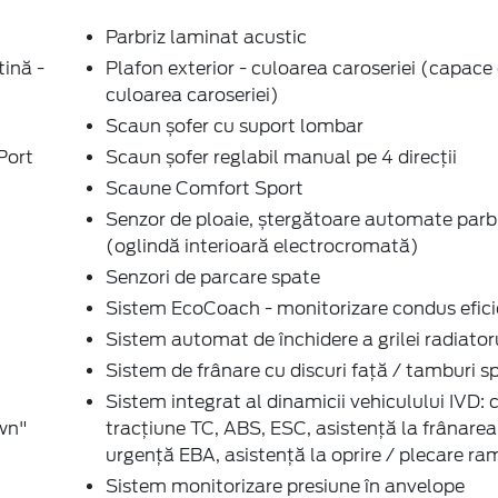
Port
Scaun șofer reglabil manual pe 4 direcții
Scaune Comfort Sport
Senzor de ploaie, ștergătoare automate parb
(oglindă interioară electrocromată)
Senzori de parcare spate
Sistem EcoCoach - monitorizare condus efici
Sistem automat de închidere a grilei radiator
Sistem de frânare cu discuri față / tamburi s
Sistem integrat al dinamicii vehiculului IVD: 
own"
tracțiune TC, ABS, ESC, asistență la frânarea
urgență EBA, asistență la oprire / plecare r
Sistem monitorizare presiune în anvelope
Sistem multimedia ICE Pack 16, ecran de bord
12.8'' (2 USB, sistem de navigație, radio DAB,
difuzoare)
Spațiu depozitare în portbagaj, partea inferio
Megabox