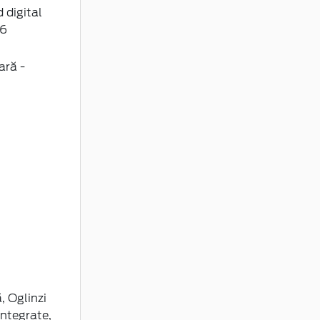
, Oglinzi
integrate,
 logo,
Keyless