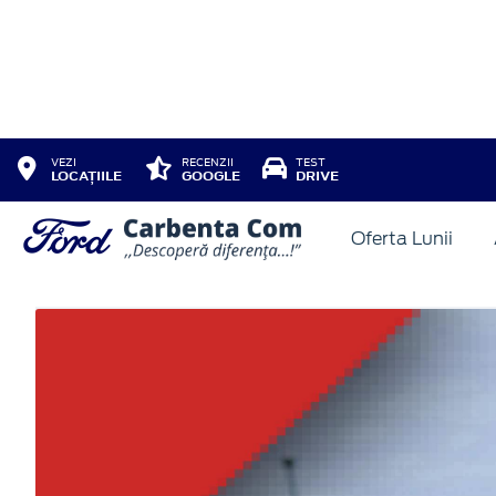
VEZI
RECENZII
TEST
LOCAȚIILE
GOOGLE
DRIVE
FORD PUMA MCA 5 USI TI
Oferta Lunii