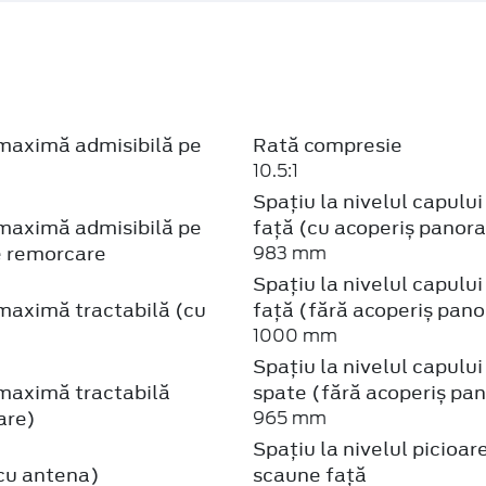
maximă admisibilă pe
Rată compresie
10.5:1
Spațiu la nivelul capulu
maximă admisibilă pe
față (cu acoperiș panor
e remorcare
983 mm
Spațiu la nivelul capulu
maximă tractabilă (cu
față (fără acoperiș pan
1000 mm
Spațiu la nivelul capulu
maximă tractabilă
spate (fără acoperiș pa
are)
965 mm
Spațiu la nivelul picioar
(cu antena)
scaune față
1113 mm
maximă portbagaj
Spațiu la nivelul picioar
scaune spate (maxim cu
în cea mai din spate pozi
oglinzi exterioare
înălțime