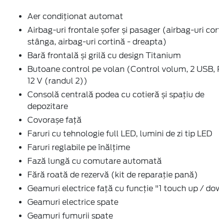
Butoane control pe volan (Control volum, 2 USB, 
12 V (randul 2))
Consolă centrală podea cu cotieră și spațiu de
depozitare
Covorașe față
Faruri cu tehnologie full LED, lumini de zi tip LED
Faruri reglabile pe înălțime
Fază lungă cu comutare automată
Fără roată de rezervă (kit de reparație pană)
Geamuri electrice față cu funcție "1 touch up / d
Geamuri electrice spate
Geamuri fumurii spate
Jante aliaj Black Machined 17" (anvelope cu profil
rulare ECO, anvelope 215/55 R17 94H)
Lumini ambientale - interior
Modem 5G integrat - FordPass Connect