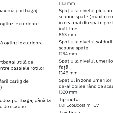
863 mm
Spațiu la nivelul șolduril
ă oglinzi exterioare
scaune spate
1234 mm
Spațiu la nivelul umeril
tbagaj utilă de
față
între pasajele roților
1348 mm
Spațiul în zona umerilor 
ară carlig de
de-al doilea rând de sc
)
1320 mm
Tip motor
odea portbagaj până la
1.0l EcoBoost mHEV
nd de scaune
Tractiune
față
odea portbagaj până la
de scaune
Transmisie
manuală, 6 viteze
utotren
Unghi de atac