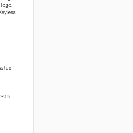
a lua
estei
LUMEA FORD
vizii
Noutati