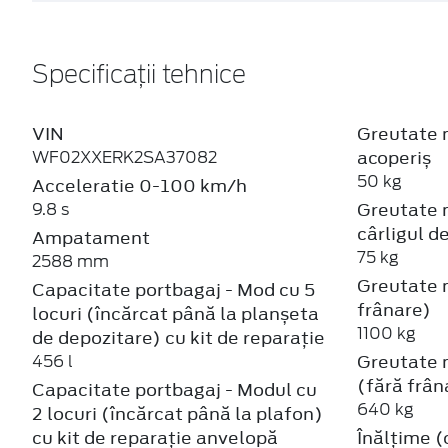
VIN
Greutate 
acoperiș
WF02XXERK2SA37082
50 kg
Acceleratie 0-100 km/h
Greutate 
9.8 s
cârligul d
Ampatament
75 kg
2588 mm
Greutate 
Capacitate portbagaj - Mod cu 5
frânare)
locuri (încărcat până la planșeta
1100 kg
de depozitare) cu kit de reparație
Greutate 
456 l
(fără frân
Capacitate portbagaj - Modul cu
640 kg
2 locuri (încărcat până la plafon)
cu kit de reparație anvelopă
Înălțime 
1216 l
1550 mm
Capacitatea rezervorului de
Inalțime 
combustibil
865 l
42 l
Lătime cu 
Cilindree
pliabile