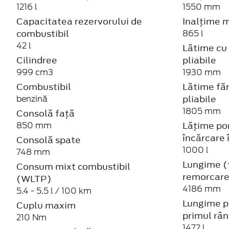
999 cm3
1930 mm
Combustibil
Lătime făr
pliabile
benzină
1805 mm
Consolă față
Lățime por
850 mm
încărcare 
Consolă spate
1000 l
748 mm
Lungime (f
Consum mixt combustibil
remorcare
(WLTP)
4186 mm
5.4 - 5.5 l / 100 km
Lungime p
Cuplu maxim
primul râ
210 Nm
1472 l
Ecartament față
Lungime p
1567 mm
rândul 2 
Ecartament spate
725 l
1526 mm
Masă in a
Emisii globale CO2 WLTP