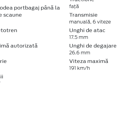
17.5 mm
mă autorizată
Unghi de degajare
26.6 mm
rie
Viteza maximă
191 km/h
ii
V
Parbriz laminat acustic
tină -
Plafon exterior - culoarea caroseriei (capace 
culoarea caroseriei)
Scaun șofer cu suport lombar