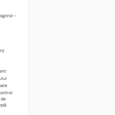
riz
ent
ului
pate
control
 de
ampă
 digital
 6
ară -