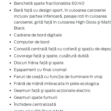
Banchetă spate fractionabila 60/40
Bară faţă cu design sport, în culoarea caroseriei
inclusiv partea inferioară, pasaje roti în culoarea
caroseriei, grilă faţă în culoarea High Gloss şi Matt
Black
Cadrane de bord digitale
Computer de bord
Consolă centrală față cu cotieră şi spaţiu de depo
Covoraşe faţă şi spate, cusătură dublă
Discuri frâna faţă şi spate
Eșapament cu final cromat
Faruri de ceaţă cu funcţia de iluminare în viraj
Frână de mână imbracata în piele ecologica
Geamuri faţă şi spate acţionate electric
Geamuri spate fumurii
Închidere centralizată