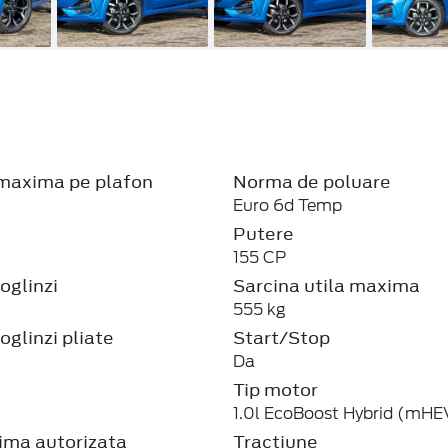
maxima pe plafon
Norma de poluare
Euro 6d Temp
Putere
155 CP
oglinzi
Sarcina utila maxima
555 kg
oglinzi pliate
Start/Stop
Da
Tip motor
1.0l EcoBoost Hybrid (mHE
ma autorizata
Tractiune