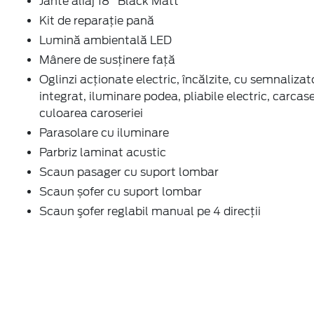
Jante aliaj 18" Black Matt
Kit de reparaţie pană
Lumină ambientală LED
Mânere de susţinere faţă
Oglinzi acţionate electric, încălzite, cu semnalizat
integrat, iluminare podea, pliabile electric, carcase
culoarea caroseriei
Parasolare cu iluminare
Parbriz laminat acustic
Scaun pasager cu suport lombar
Scaun șofer cu suport lombar
Scaun şofer reglabil manual pe 4 direcții