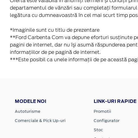
Oferta este valabilă în anumiți termeni și condiții p
departamentul de vânzări sau completați formularul 
legătura cu dumneavoastră în cel mai scurt timp posi
*Imaginile sunt cu titlu de prezentare
**Ford Carbenta Com va depune eforturi susţinute pen
pagini de internet, dar nu îşi asumă răspunderea pentr
informaţiilor de pe pagină de internet.
***Este posibil ca unele informaţii de pe această pagi
MODELE NOI
LINK-URI RAPIDE
Autoturisme
Promotii
Comerciale & Pick Up-uri
Configurator
Stoc