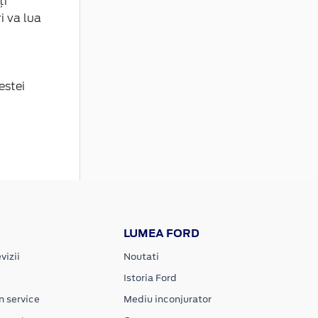
ți
i va lua
estei
LUMEA FORD
vizii
Noutati
Istoria Ford
n service
Mediu inconjurator