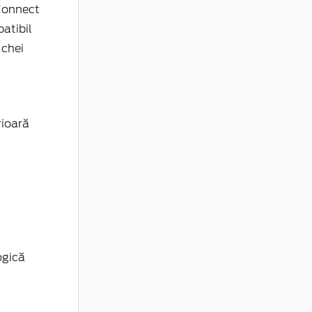
Connect
atibil
 chei
rioară
ogică