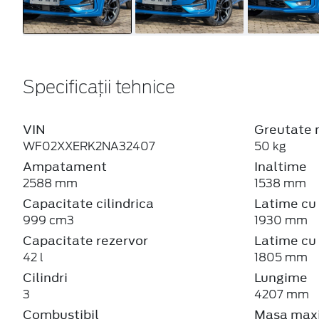
Specificații tehnice
VIN
Greutate 
WF02XXERK2NA32407
50 kg
Ampatament
Inaltime
2588 mm
1538 mm
Capacitate cilindrica
Latime cu 
999 cm3
1930 mm
Capacitate rezervor
Latime cu 
42 l
1805 mm
Cilindri
Lungime
3
4207 mm
Combustibil
Masa maxi