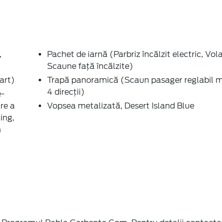
,
Pachet de iarnă (Parbriz încălzit electric, Vola
Scaune faţă încălzite)
art)
Trapă panoramică (Scaun pasager reglabil 
4 direcții)
e-
re a
Vopsea metalizată, Desert Island Blue
ing,
m