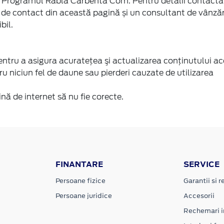
rin Programul Rabla Carbenta Com. Pentru detalii contacta
de contact din această pagină și un consultant de vânzăr
bil.
tru a asigura acurateţea şi actualizarea conţinutului ac
u niciun fel de daune sau pierderi cauzate de utilizarea
nă de internet să nu fie corecte.
FINANTARE
SERVICE
Persoane fizice
Garantii si re
Persoane juridice
Accesorii
Rechemari i