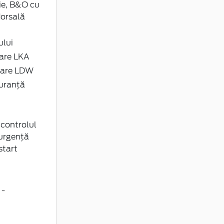
ie, B&O cu
dorsală
ului
lare LKA
ulare LDW
guranță
 controlul
 urgență
start
 -