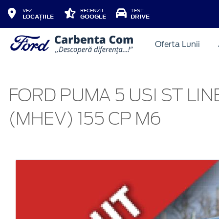
VEZI
RECENZII
TEST
LOCAȚIILE
GOOGLE
DRIVE
Oferta Lunii
FORD PUMA 5 USI ST LIN
(MHEV) 155 CP M6