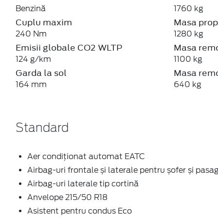
Benzină
1760 kg
Cuplu maxim
Masa prop
240 Nm
1280 kg
Emisii globale CO2 WLTP
Masa remo
124 g/km
1100 kg
Garda la sol
Masa remo
164 mm
640 kg
Standard
Aer condiţionat automat EATC
Airbag-uri frontale și laterale pentru șofer și pasa
Airbag-uri laterale tip cortină
Anvelope 215/50 R18
Asistent pentru condus Eco