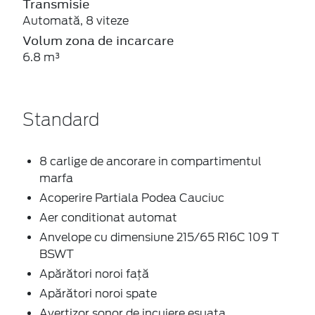
Transmisie
Automată, 8 viteze
Volum zona de incarcare
6.8 m³
Standard
8 carlige de ancorare in compartimentul
marfa
Acoperire Partiala Podea Cauciuc
Aer conditionat automat
Anvelope cu dimensiune 215/65 R16C 109 T
BSWT
Apărători noroi față
Apărători noroi spate
Avertizor sonor de incuiere esuata