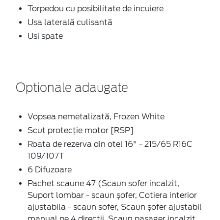
Torpedou cu posibilitate de incuiere
Usa laterală culisantă
Usi spate
Optionale adaugate
Vopsea nemetalizată, Frozen White
Scut protecție motor [RSP]
Roata de rezerva din otel 16" - 215/65 R16C
109/107T
6 Difuzoare
Pachet scaune 47 (Scaun sofer incalzit,
Suport lombar - scaun șofer, Cotiera interior
ajustabila - scaun sofer, Scaun șofer ajustabil
manual pe 4 direcții, Scaun pasager incalzit,