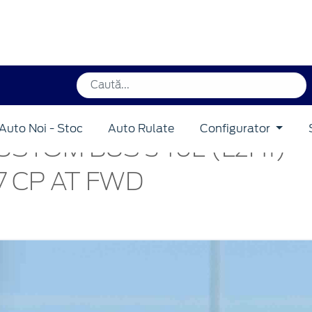
Auto Noi - Stoc
Auto Rulate
Configurator
STOM BUS 340L (L2H1)
7 CP AT FWD