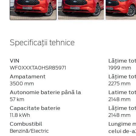
Specificații tehnice
VIN
Lățime to
WF0XXXTA0HSR85971
1999 mm
Ampatament
Lățime tot
3500 mm
2275 mm
Autonomie baterie până la
Latime tot
57 km
2148 mm
Capacitate baterie
Lățime tot
11.8 kWh
2148 mm
Combustibil
Lungime m
celui de-a
Benzină/Electric
1680 - 21
Consola frontala