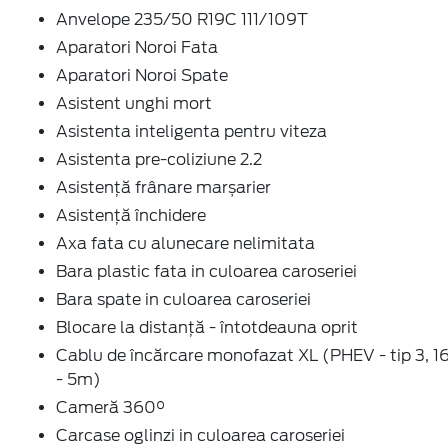
Anvelope 235/50 R19C 111/109T
Aparatori Noroi Fata
Aparatori Noroi Spate
Asistent unghi mort
Asistenta inteligenta pentru viteza
Asistenta pre-coliziune 2.2
Asistență frânare marșarier
Asistență închidere
Axa fata cu alunecare nelimitata
Bara plastic fata in culoarea caroseriei
Bara spate in culoarea caroseriei
Blocare la distanță - întotdeauna oprit
Cablu de încărcare monofazat XL (PHEV - tip 3, 
- 5m)
Cameră 360°
Carcase oglinzi in culoarea caroseriei
Centura de siguranta neagra