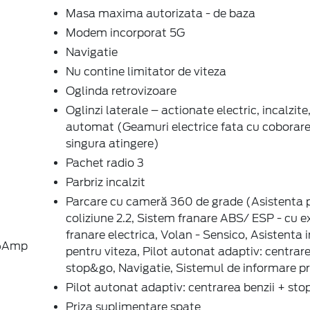
Masa maxima autorizata - de baza
Modem incorporat 5G
Navigatie
Nu contine limitator de viteza
Oglinda retrovizoare
Oglinzi laterale – actionate electric, incalzite,
automat (Geamuri electrice fata cu coborare
singura atingere)
Pachet radio 3
Parbriz incalzit
Parcare cu cameră 360 de grade (Asistenta 
coliziune 2.2, Sistem franare ABS/ ESP - cu e
franare electrica, Volan - Sensico, Asistenta 
16Amp
pentru viteza, Pilot autonat adaptiv: centrare
stop&go, Navigatie, Sistemul de informare pr
Pilot autonat adaptiv: centrarea benzii + st
Priza suplimentare spate