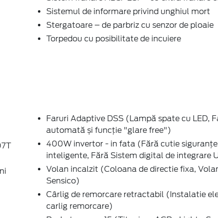
Sistemul de informare privind unghiul mort
Stergatoare – de parbriz cu senzor de ploaie
Torpedou cu posibilitate de incuiere
Faruri Adaptive DSS (Lampă spate cu LED, F
automată și funcție "glare free")
400W invertor - in fata (Fără cutie siguranțe
07T
inteligente, Fără Sistem digital de integrare U
Volan incalzit (Coloana de directie fixa, Vola
ni
Sensico)
Cârlig de remorcare retractabil (Instalatie el
carlig remorcare)
Pachet scaune 15 (Titanium AGR - Light - Se