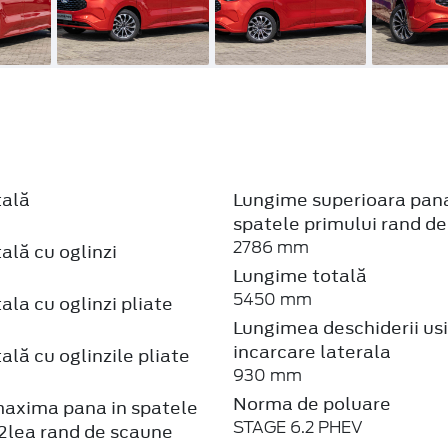
tală
Lungime superioara pana
spatele primului rand d
2786 mm
ală cu oglinzi
Lungime totală
5450 mm
ala cu oglinzi pliate
Lungimea deschiderii usi
incarcare laterala
ală cu oglinzile pliate
930 mm
Norma de poluare
axima pana in spatele
STAGE 6.2 PHEV
2lea rand de scaune
Putere
90 mm