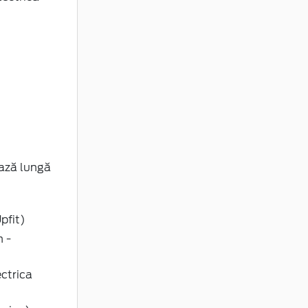
ază lungă
pfit)
n -
ectrica
nsico)