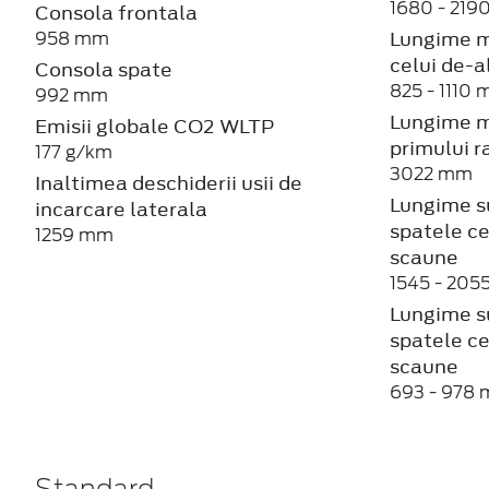
Lungime m
958 mm
celui de-a
Consola spate
825 - 1110
992 mm
Lungime m
Emisii globale CO2 WLTP
primului r
177 g/km
3022 mm
Inaltimea deschiderii usii de
Lungime s
incarcare laterala
spatele ce
1259 mm
scaune
1545 - 20
Lungime s
spatele ce
scaune
693 - 978
Standard