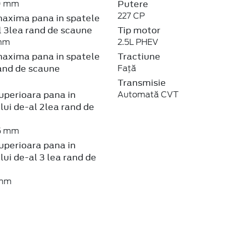
227 CP
axima pana in spatele
l 3lea rand de scaune
Tip motor
 mm
2.5L PHEV
axima pana in spatele
Tractiune
and de scaune
Față
Transmisie
uperioara pana in
Automată CVT
lui de-al 2lea rand de
55 mm
uperioara pana in
lui de-al 3 lea rand de
 mm