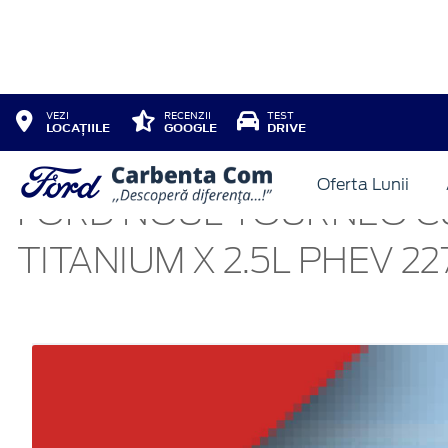
VEZI
RECENZII
TEST
LOCAȚIILE
GOOGLE
DRIVE
Oferta Lunii
FORD NOUL TOURNEO CU
TITANIUM X 2.5L PHEV 22