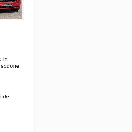
 in
e scaune
i de