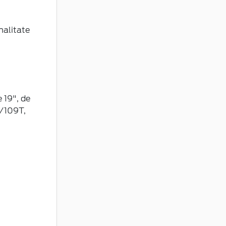
nalitate
 19", de
1/109T,