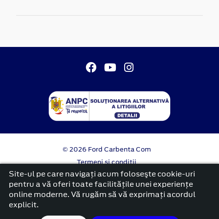
© 2026 Ford Carbenta Com
Termeni si conditii
Confidentialitate
Site-ul pe care navigați acum foloseşte cookie-uri
Politica cookies
pentru a vă oferi toate facilitățile unei experiențe
online moderne. Vă rugăm să vă exprimați acordul
platformă dezvoltată de Workleto
explicit.