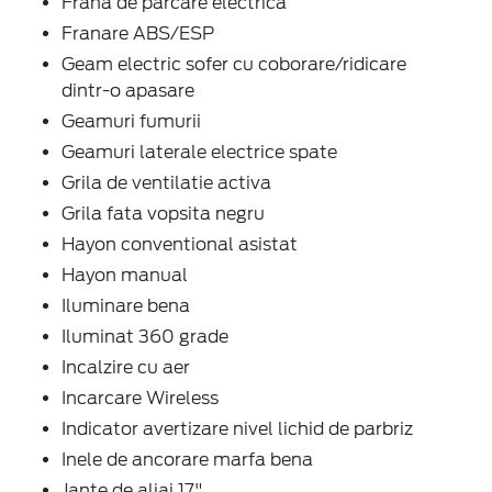
Frana de parcare electrica
Franare ABS/ESP
Geam electric sofer cu coborare/ridicare
dintr-o apasare
Geamuri fumurii
Geamuri laterale electrice spate
Grila de ventilatie activa
Grila fata vopsita negru
Hayon conventional asistat
Hayon manual
Iluminare bena
Iluminat 360 grade
Incalzire cu aer
Incarcare Wireless
Indicator avertizare nivel lichid de parbriz
Inele de ancorare marfa bena
Jante de aliaj 17"