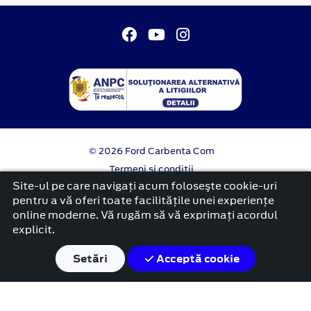
© 2026 Ford Carbenta Com
Termeni si conditii
Confidentialitate
Site-ul pe care navigați acum foloseşte cookie-uri
Politica cookies
pentru a vă oferi toate facilitățile unei experiențe
online moderne. Vă rugăm să vă exprimați acordul
platformă dezvoltată de Workleto
explicit.
Setări
Acceptă cookie