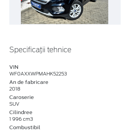
Specificații tehnice
VIN
WF0AXXWPMAHK52253
An de fabricare
2018
Caroserie
SUV
Cilindree
1 996 cm3
Combustibil