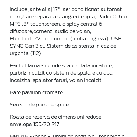
include jante aliaj 17'', aer conditionat automat
cu reglare separata stanga/dreapta, Radio CD cu
MP3 ,8" touchscreen, display central,6
difuzoare,comenzi audio pe volan,
BlueTooth/Voice control (limba engleza), USB,
SYNC Gen 3 cu Sistem de asistenta in caz de
urgenta (112)
Pachet Iarna -include scaune fata incalzite,
parbriz incalzit cu sistem de spalare cu apa
incalzita, spalator faruri, volan incalzit
Bare pavilion cromate
Senzori de parcare spate
Roata de rezerva de dimensiuni reduse -
anvelopa 155/70 R17
Faruri Bi-Xenon - lumini de pozitie cu tehnologie