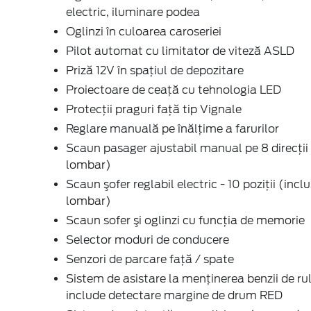
electric, iluminare podea
Oglinzi în culoarea caroseriei
Pilot automat cu limitator de viteză ASLD
Priză 12V în spaţiul de depozitare
Proiectoare de ceaţă cu tehnologia LED
Protecţii praguri faţă tip Vignale
Reglare manuală pe înălţime a farurilor
Scaun pasager ajustabil manual pe 8 direcţii 
lombar)
Scaun şofer reglabil electric - 10 poziții (inclu
lombar)
Scaun sofer şi oglinzi cu funcţia de memorie
Selector moduri de conducere
Senzori de parcare faţă / spate
Sistem de asistare la menținerea benzii de ru
include detectare margine de drum RED