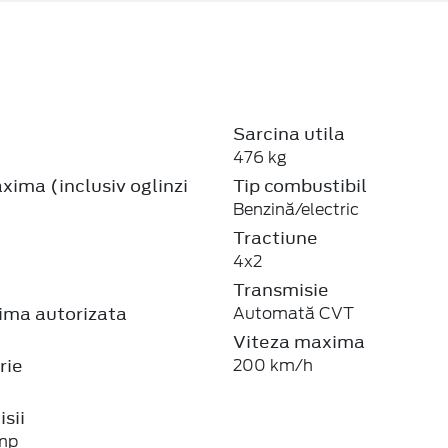
Sarcina utila
476 kg
ima (inclusiv oglinzi
Tip combustibil
Benzină/electric
Tractiune
4x2
Transmisie
ma autorizata
Automată CVT
Viteza maxima
rie
200 km/h
sii
mp