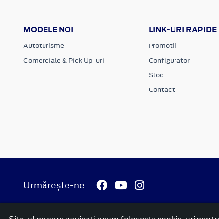
MODELE NOI
LINK-URI RAPIDE
Autoturisme
Promotii
Comerciale & Pick Up-uri
Configurator
Stoc
Contact
Urmărește-ne
Site-ul pe care navigați acum foloseşte cookie-uri pentru