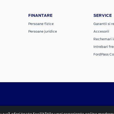
FINANTARE
SERVICE
Persoane fizice
Garantii si re
Persoane juridice
Accesorii
Rechemari i
Intrebari fr
FordPass C
 a vă oferi toate facilitățile unei experiențe online modern