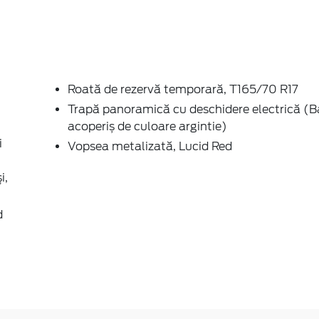
Roată de rezervă temporară, T165/70 R17
Trapă panoramică cu deschidere electrică (B
acoperiș de culoare argintie)
i
Vopsea metalizată, Lucid Red
i,
d