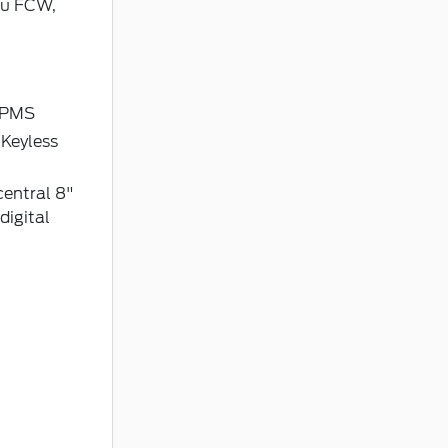
cu FCW,
 TPMS
 Keyless
entral 8"
digital