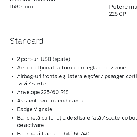
Putere m
1680 mm
225 CP
Standard
2 port-uri USB (spate)
Aer condiţionat automat cu reglare pe 2 zone
Airbag-uri frontale și laterale şofer / pasager, cort
faţă / spate
Anvelope 225/60 R18
Asistent pentru condus eco
Badge Vignale
Banchetă cu funcţia de glisare faţă / spate, cu bu
de activare
Banchetă fracționabilă 60/40