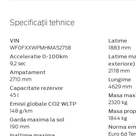
Specificații tehnice
VIN
Latime
WF0FXXWPMHMA52758
1883 mm
Acceleratie 0-100km
Latime max
exteriore)
9,2 sec
2178 mm
Ampatament
Lungime
2710 mm
4629 mm
Capacitate rezervor
Masa maxi
45 l
2320 kg
Emisii globale CO2 WLTP
Masa prop
148 g/km
1844 kg
Garda maxima la sol
Norma emi
190 mm
Euro 6d Te
Inaltime maxima