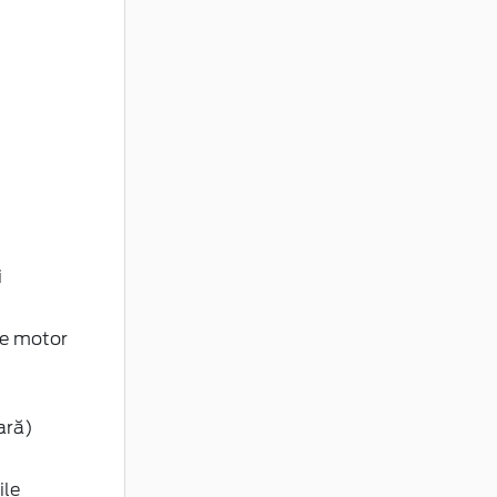
i
re motor
ară)
ile