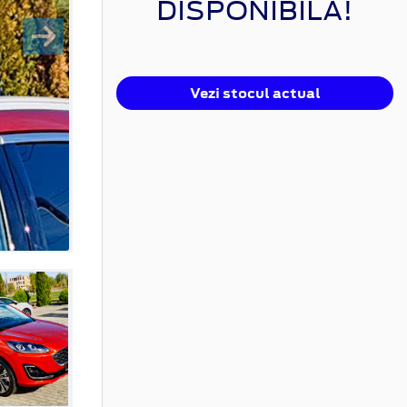
DISPONIBILĂ!
Vezi stocul actual