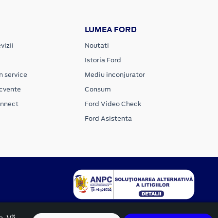
LUMEA FORD
vizii
Noutati
Istoria Ford
n service
Mediu inconjurator
ecvente
Consum
onnect
Ford Video Check
Ford Asistenta
e. Vă