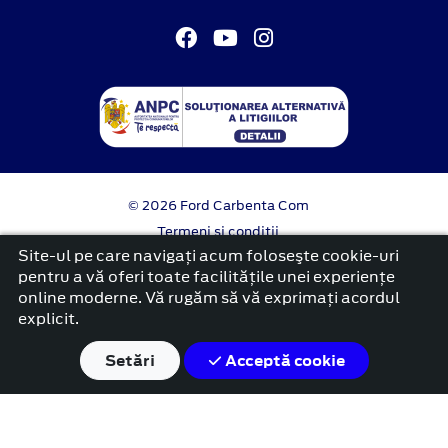
© 2026 Ford Carbenta Com
Termeni si conditii
Confidentialitate
Site-ul pe care navigați acum foloseşte cookie-uri
Politica cookies
pentru a vă oferi toate facilitățile unei experiențe
online moderne. Vă rugăm să vă exprimați acordul
platformă dezvoltată de Workleto
explicit.
Setări
Acceptă cookie