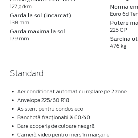
Norma emi
127 g/km
Euro 6d Te
Garda la sol (incarcat)
Putere m
138 mm
225 CP
Garda maxima la sol
Sarcina ut
179 mm
476 kg
Standard
Aer condiţionat automat cu reglare pe 2 zone
Anvelope 225/60 R18
Asistent pentru condus eco
Banchetă fracționabilă 60/40
Bare acoperiș de culoare neagră
Cameră video pentru mers în marșarier