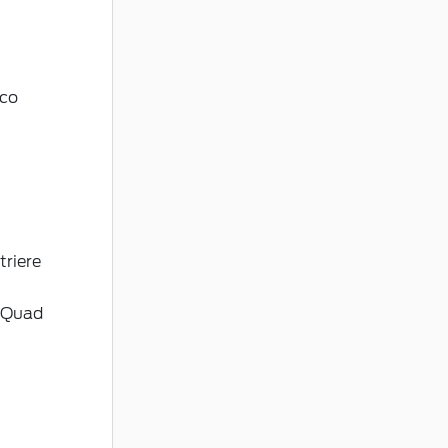
ico
triere
D Quad