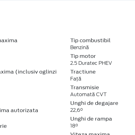
maxima
Tip combustibil
Benzină
Tip motor
2.5 Duratec PHEV
ima (inclusiv oglinzi
Tractiune
Față
Transmisie
Automată CVT
Unghi de degajare
ma autorizata
22,6°
Unghi de rampa
rie
18°
Viteza maxima