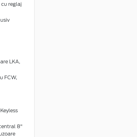
 cu reglaj
lusiv
lare LKA,
cu FCW,
 Keyless
entral 8"
fuzoare