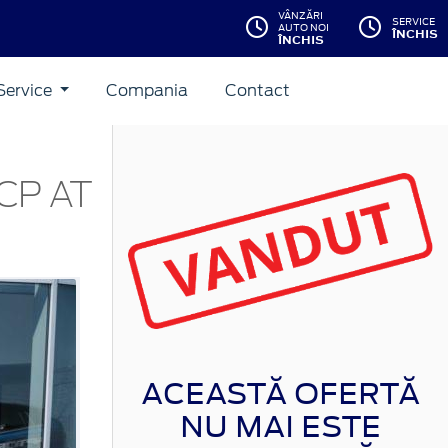
VÂNZĂRI
SERVICE
AUTO NOI
ÎNCHIS
ÎNCHIS
Service
Compania
Contact
CP AT
ACEASTĂ OFERTĂ
NU MAI ESTE