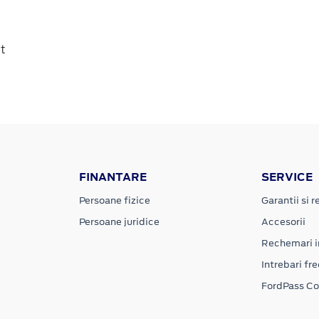
it
FINANTARE
SERVICE
Persoane fizice
Garantii si re
Persoane juridice
Accesorii
Rechemari i
Intrebari fr
FordPass C