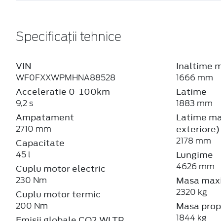
Specificații tehnice
VIN
Inaltime 
WF0FXXWPMHNA88528
1666 mm
Acceleratie 0-100km
Latime
9,2 s
1883 mm
Ampatament
Latime max
exteriore)
2710 mm
2178 mm
Capacitate
Lungime
45 l
4626 mm
Cuplu motor electric
Masa maxi
230 Nm
2320 kg
Cuplu motor termic
Masa prop
200 Nm
1844 kg
Emisii globale CO2 WLTP