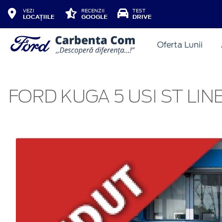
VEZI
RECENZII
TEST
LOCAȚIILE
GOOGLE
DRIVE
Oferta Lunii
FORD KUGA 5 USI ST LINE