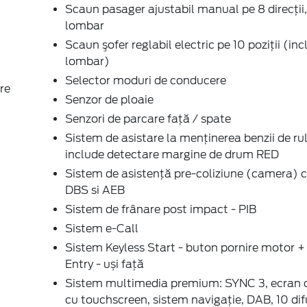
Scaun pasager ajustabil manual pe 8 direcţii,
lombar
Scaun şofer reglabil electric pe 10 poziții (inc
lombar)
Selector moduri de conducere
re
Senzor de ploaie
Senzori de parcare faţă / spate
Sistem de asistare la menținerea benzii de ru
include detectare margine de drum RED
Sistem de asistenţă pre-coliziune (camera) 
DBS si AEB
Sistem de frânare post impact - PIB
Sistem e-Call
Sistem Keyless Start - buton pornire motor +
Entry - uși față
Sistem multimedia premium: SYNC 3, ecran c
cu touchscreen, sistem navigaţie, DAB, 10 di