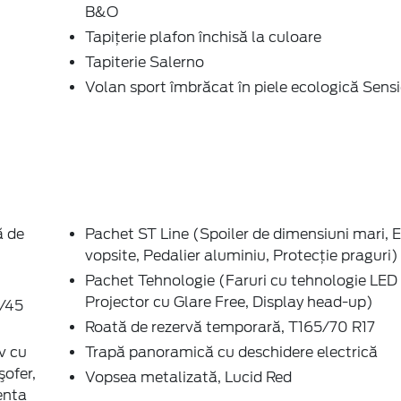
B&O
Tapițerie plafon închisă la culoare
Tapiterie Salerno
Volan sport îmbrăcat în piele ecologică Sens
ă de
Pachet ST Line (Spoiler de dimensiuni mari, E
vopsite, Pedalier aluminiu, Protecție praguri)
Pachet Tehnologie (Faruri cu tehnologie LE
Projector cu Glare Free, Display head-up)
5/45
Roată de rezervă temporară, T165/70 R17
v cu
Trapă panoramică cu deschidere electrică
şofer,
Vopsea metalizată, Lucid Red
enta