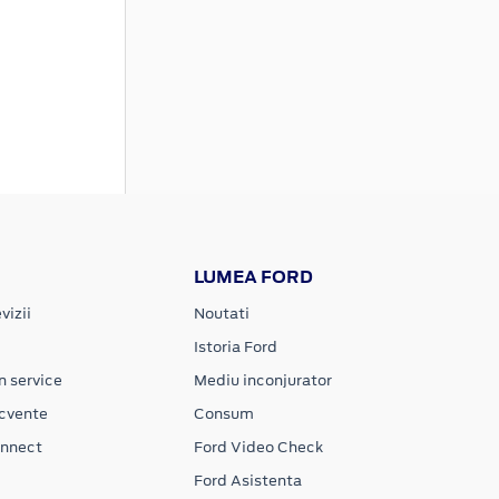
LUMEA FORD
vizii
Noutati
Istoria Ford
n service
Mediu inconjurator
ecvente
Consum
onnect
Ford Video Check
Ford Asistenta