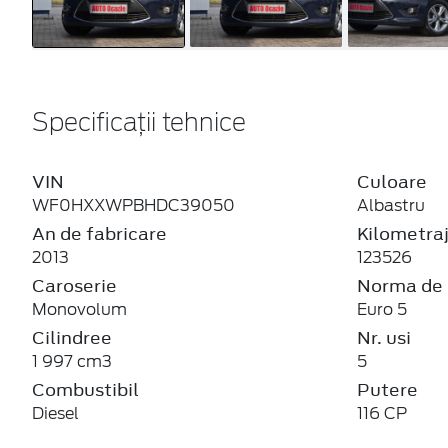
Specificații tehnice
VIN
Culoare
WF0HXXWPBHDC39050
Albastru
An de fabricare
Kilometra
2013
123526
Caroserie
Norma de 
Monovolum
Euro 5
Cilindree
Nr. usi
1 997 cm3
5
Combustibil
Putere
Diesel
116 CP