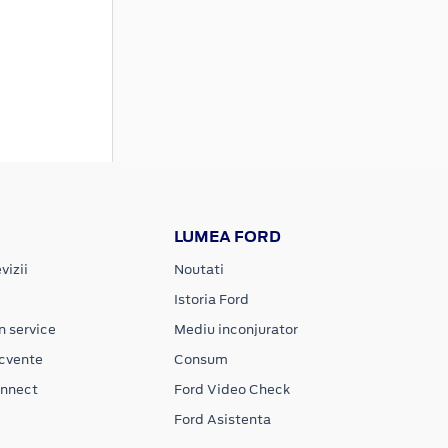
LUMEA FORD
vizii
Noutati
Istoria Ford
n service
Mediu inconjurator
ecvente
Consum
onnect
Ford Video Check
Ford Asistenta