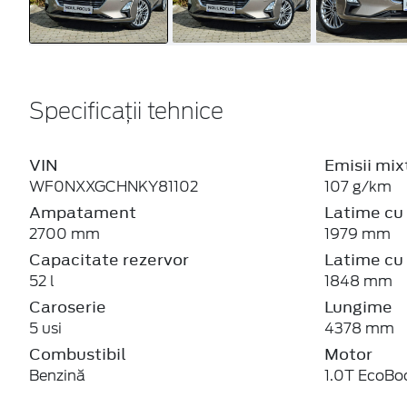
Specificații tehnice
VIN
Emisii mi
WF0NXXGCHNKY81102
107 g/km
Ampatament
Latime cu 
2700 mm
1979 mm
Capacitate rezervor
Latime cu 
52 l
1848 mm
Caroserie
Lungime
5 usi
4378 mm
Combustibil
Motor
Benzină
1.0T EcoBo