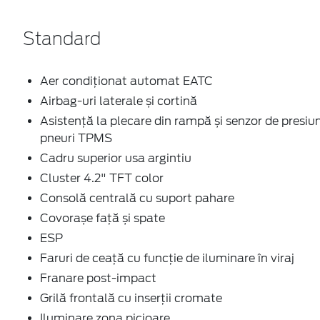
Standard
Aer condiţionat automat EATC
Airbag-uri laterale și cortină
Asistență la plecare din rampă și senzor de presiun
pneuri TPMS
Cadru superior usa argintiu
Cluster 4.2" TFT color
Consolă centrală cu suport pahare
Covorașe față și spate
ESP
Faruri de ceaţă cu funcţie de iluminare în viraj
Franare post-impact
Grilă frontală cu inserţii cromate
Iluminare zona picioare