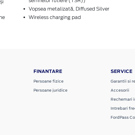
semnelor rutiere (TSR))
și
Vopsea metalizată, Diffused Silver
une
Wireless charging pad
FINANTARE
SERVICE
Persoane fizice
Garantii si re
Persoane juridice
Accesorii
Rechemari i
Intrebari fr
FordPass C