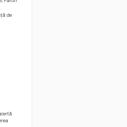
, Faruri
nță de
alertă
erea