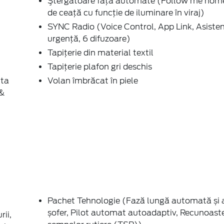
Ştergatoare față automate (Follow me home
de ceaţă cu funcţie de iluminare în viraj)
SYNC Radio (Voice Control, App Link, Asiste
urgenţă, 6 difuzoare)
Tapițerie din material textil
Tapițerie plafon gri deschis
nta
Volan îmbrăcat în piele
 &
Pachet Tehnologie (Fază lungă automată și 
șofer, Pilot automat autoadaptiv, Recunoast
ii,