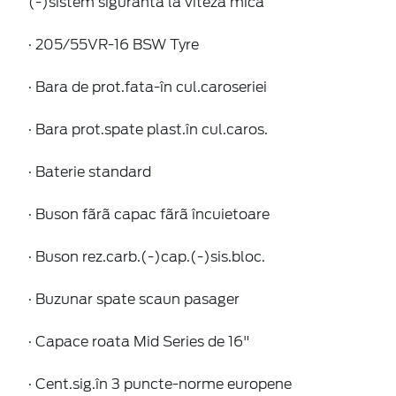
(-)sistem siguranta la viteza mica
· 205/55VR-16 BSW Tyre
· Bara de prot.fata-în cul.caroseriei
· Bara prot.spate plast.în cul.caros.
· Baterie standard
· Buson fãrã capac fãrã încuietoare
· Buson rez.carb.(-)cap.(-)sis.bloc.
· Buzunar spate scaun pasager
· Capace roata Mid Series de 16"
· Cent.sig.în 3 puncte-norme europene