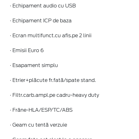
· Echipament audio cu USB
· Echipament ICP de baza
· Ecran multifunct.cu afis.pe 2 linii
· Emisii Euro 6
· Esapament simplu
· Etrier+plãcute fr.fatã/spate stand.
· Filtr.carb.ampl.pe cadru-heavy duty
· Frâne-HLA/ESP/TC/ABS
· Geam cu tentã verzuie