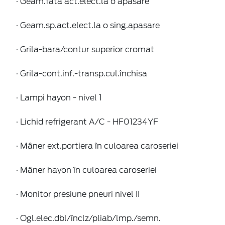
· Geam.fata act.elect.la o apasare
· Geam.sp.act.elect.la o sing.apasare
· Grila-bara/contur superior cromat
· Grila-cont.inf.-transp.cul.închisa
· Lampi hayon - nivel 1
· Lichid refrigerant A/C - HF01234YF
· Mâner ext.portiera în culoarea caroseriei
· Mâner hayon în culoarea caroseriei
· Monitor presiune pneuri nivel II
· Ogl.elec.dbl/înclz/pliab/lmp./semn.