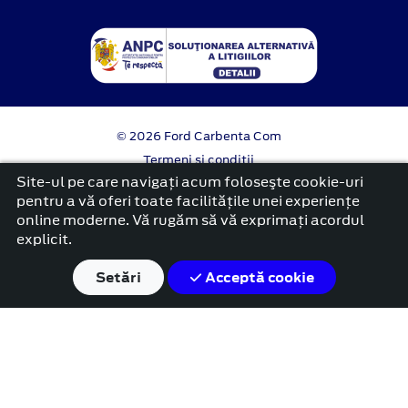
© 2026 Ford Carbenta Com
Termeni si conditii
Confidentialitate
Site-ul pe care navigați acum foloseşte cookie-uri
Politica cookies
pentru a vă oferi toate facilitățile unei experiențe
online moderne. Vă rugăm să vă exprimați acordul
platformă dezvoltată de Workleto
explicit.
Setări
Acceptă cookie