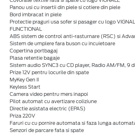
Covorase textile fata si spate cu logo VIGNALE
Panou usi cu insertii din piele si cotiere din piele
Bord imbracat in piele
Protectie praguri usa sofer si pasager cu logo VIGNA
FUNCTIONAL
ABS sistem de control anti-rasturnare (RSC) si Adva
Sistem de umplere fara buson cu incuietoare
Copertina portbagaj
Plasa retentie bagaje
Sistem audio SYNC3 cu CD player, Radio AM/FM, 9 di
Prize 12V pentru locurile din spate
MyKey Gen II
Keyless Start
Camera video pentru mers inapoi
Pilot automat cu avertizare coliziune
Directie asistata electric (EPAS)
Priza 220V
Faruri cu cu pornire automata si faza lunga automat
Senzori de parcare fata si spate