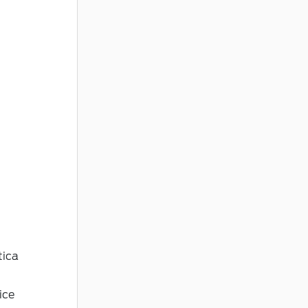
tica
ice