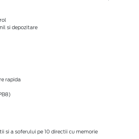
rol
nil si depozitare
re rapida
1PB8)
ii si a soferului pe 10 directii cu memorie