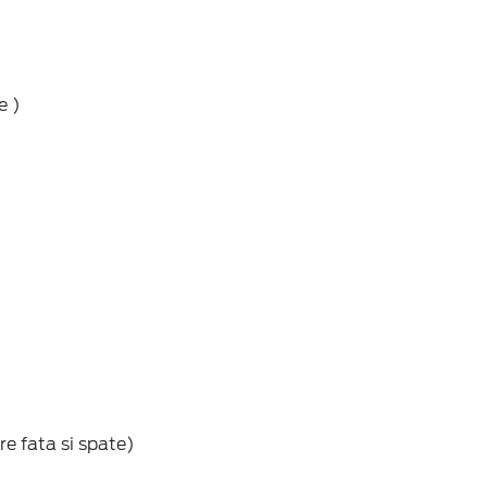
e )
)
e fata si spate)