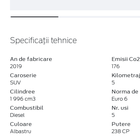
Specificații tehnice
An de fabricare
Emisii Co2
2019
176
Caroserie
Kilometra
SUV
5
Cilindree
Norma de 
1 996 cm3
Euro 6
Combustibil
Nr. usi
Diesel
5
Culoare
Putere
Albastru
238 CP