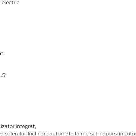
 electric
at
4.5"
lizator integrat,
 soferului, Inclinare automata la mersul inapoi si in culo