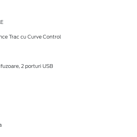
LE
nce Trac cu Curve Control
fuzoare, 2 porturi USB
a