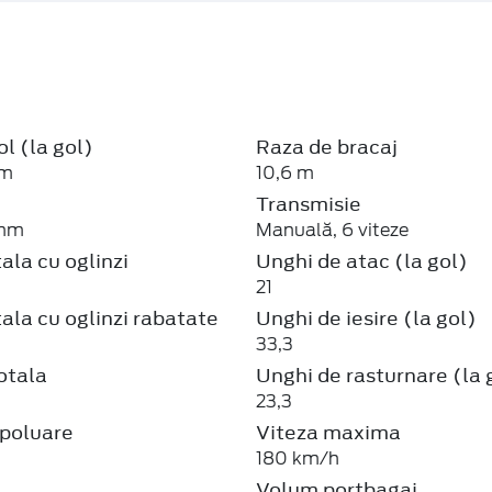
ol (la gol)
Raza de bracaj
mm
10,6 m
Transmisie
 mm
Manuală, 6 viteze
ala cu oglinzi
Unghi de atac (la gol)
21
ala cu oglinzi rabatate
Unghi de iesire (la gol)
33,3
otala
Unghi de rasturnare (la 
23,3
poluare
Viteza maxima
180 km/h
Volum portbagaj