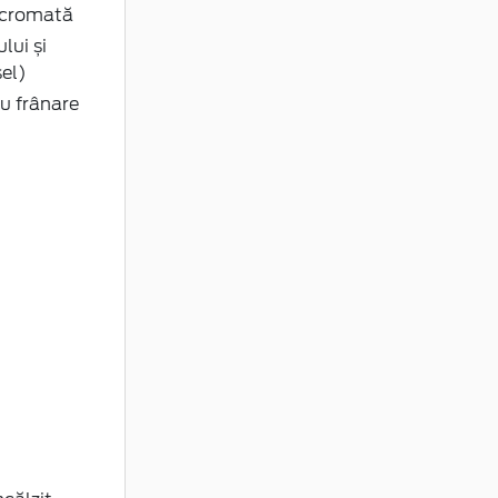
rocromată
lui și
el)
u frânare