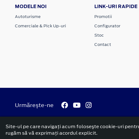
MODELE NOI
LINK-URI RAPIDE
Autoturisme
Promotii
Comerciale & Pick Up-uri
Configurator
Stoc
Contact
Urmărește-ne
Site-ul pe care navigați acum foloseşte cookie-uri pentru
rugăm să vă exprimați acordul explicit.
© 2026 Ford Carbenta Com
Termeni si conditii
Confidenti