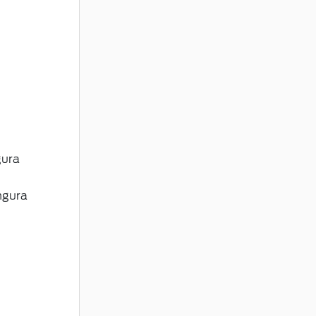
gura
ngura