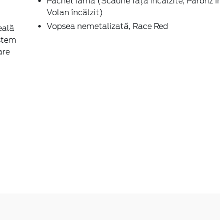
Pachet Iarnă (Scaune față încălzite, Parbriz în
Volan încălzit)
Vopsea nemetalizată, Race Red
eală
istem
are