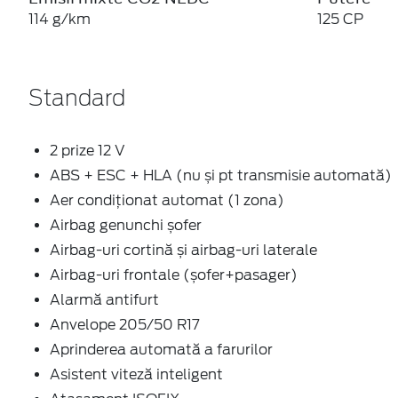
114 g/km
125 CP
Standard
2 prize 12 V
ABS + ESC + HLA (nu și pt transmisie automată)
Aer condiţionat automat (1 zona)
Airbag genunchi șofer
Airbag-uri cortină și airbag-uri laterale
Airbag-uri frontale (șofer+pasager)
Alarmă antifurt
Anvelope 205/50 R17
Aprinderea automată a farurilor
Asistent viteză inteligent