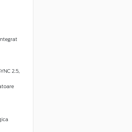
 integrat
SYNC 2.5,
atoare
gica