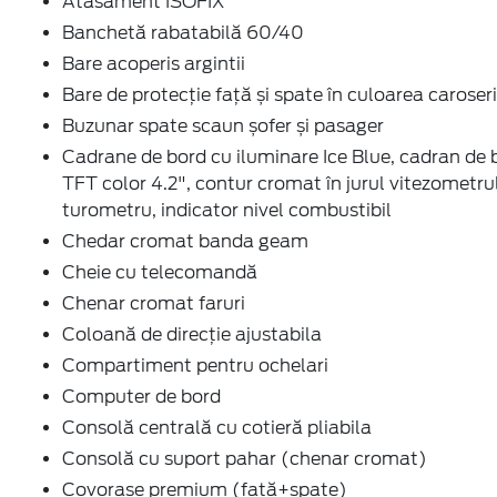
Atasament ISOFIX
Banchetă rabatabilă 60/40
Bare acoperis argintii
Bare de protecție față și spate în culoarea caroseri
Buzunar spate scaun șofer și pasager
Cadrane de bord cu iluminare Ice Blue, cadran de 
TFT color 4.2", contur cromat în jurul vitezometrul
turometru, indicator nivel combustibil
Chedar cromat banda geam
Cheie cu telecomandă
Chenar cromat faruri
Coloană de direcţie ajustabila
Compartiment pentru ochelari
Computer de bord
Consolă centrală cu cotieră pliabila
Consolă cu suport pahar (chenar cromat)
Covorașe premium (faţă+spate)