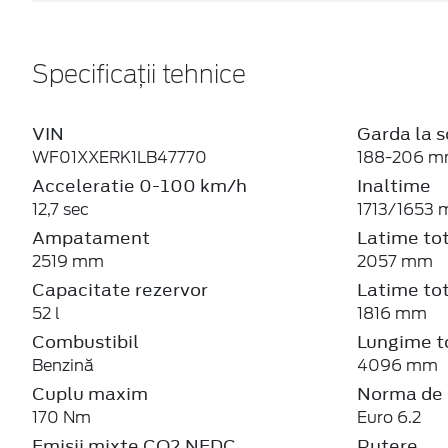
Specificații tehnice
VIN
Garda la s
WF01XXERK1LB47770
188-206 
Acceleratie 0-100 km/h
Inaltime
12,7 sec
1713/1653
Ampatament
Latime tot
2519 mm
2057 mm
Capacitate rezervor
Latime tot
52 l
1816 mm
Combustibil
Lungime t
Benzină
4096 mm
Cuplu maxim
Norma de 
170 Nm
Euro 6.2
Emisii mixte CO2 NEDC
Putere