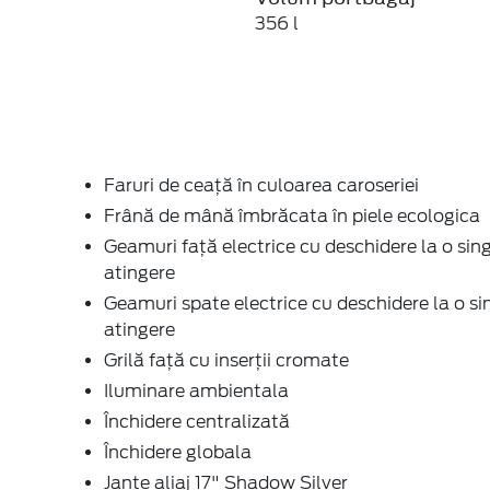
356 l
Faruri de ceaţă în culoarea caroseriei
Frână de mână îmbrăcata în piele ecologica
Geamuri față electrice cu deschidere la o sin
atingere
Geamuri spate electrice cu deschidere la o si
atingere
Grilă față cu inserţii cromate
Iluminare ambientala
Închidere centralizată
Închidere globala
Jante aliaj 17" Shadow Silver