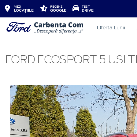
VEZI
RECENZII
TEST
LOCAȚIILE
GOOGLE
DRIVE
Oferta Lunii
FORD ECOSPORT 5 USI T