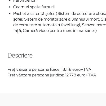
Faruri xenon
Geamuri spate fumurii
Pachet asistență șofer (Sistem de detectare obos
șofer, Sistem de monitorizare a unghiului mort, S
de comutare automată a fazei lungi, Senzori parc
faţă, Cameră video pentru mers în marsarier)
Descriere
Preț vânzare persoane fizice: 13.118 euro+TVA
Preț vânzare persoane juridice: 12.778 euro+TVA