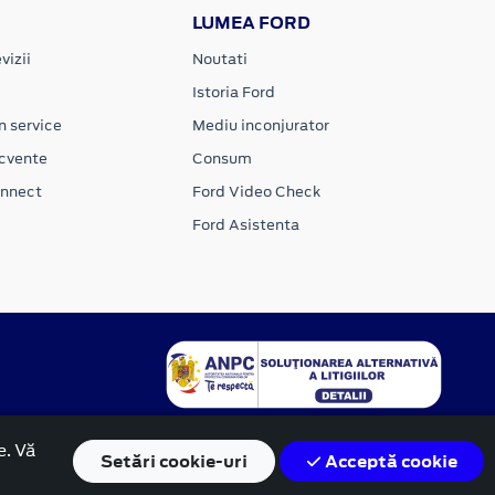
LUMEA FORD
vizii
Noutati
Istoria Ford
n service
Mediu inconjurator
ecvente
Consum
onnect
Ford Video Check
Ford Asistenta
e. Vă
Setări
cookie-uri
Acceptă cookie