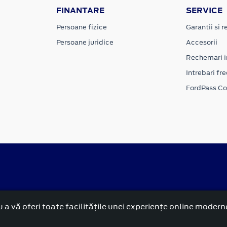
FINANTARE
SERVICE
Persoane fizice
Garantii si re
Persoane juridice
Accesorii
Rechemari i
Intrebari fr
FordPass C
 a vă oferi toate facilitățile unei experiențe online modern
alitate
Politica cookies