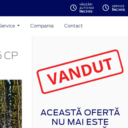
VÂNZĂRI
SERVICE
AUTO NOI
ÎNCHIS
ÎNCHIS
Service
Compania
Contact
5 CP
ACEASTĂ OFERTĂ
NU MAI ESTE