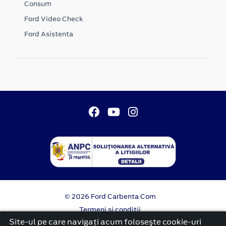
Consum
Ford Video Check
Ford Asistenta
© 2026 Ford Carbenta Com
Termeni si conditii
Confidentialitate
Site-ul pe care navigați acum foloseşte cookie-uri