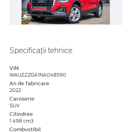
Specificații tehnice
VIN
WAUZZZGA1NA048590
An de fabricare
2022
Caroserie
SUV
Cilindree
1 498 cm3
Combustibil