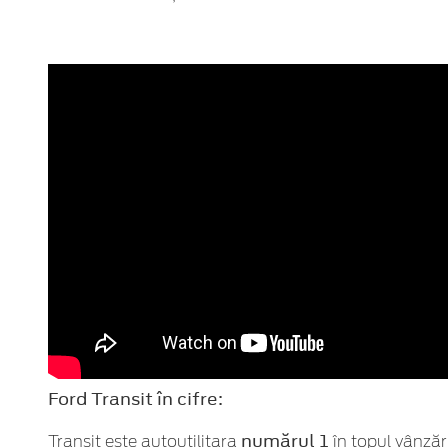
Ford Transit în cifre:
numărul 1
Transit este autoutilitara
în topul vânzăr