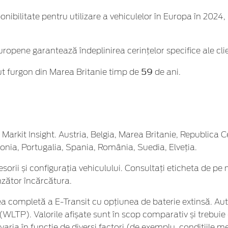
nibilitate pentru utilizare a vehiculelor în Europa în 2024, 
uropene garantează îndeplinirea cerințelor specifice ale cli
59
ut furgon din Marea Britanie timp de
de ani.
HS Markit Insight. Austria, Belgia, Marea Britanie, Republi
olonia, Portugalia, Spania, România, Suedia, Elveția.
orii și configurația vehiculului. Consultați eticheta de pe
zător încărcătura.
 completă a E-Transit cu opțiunea de baterie extinsă. Au
(WLTP). Valorile afișate sunt în scop comparativ și trebui
ia în funcție de diverși factori (de exemplu, condițiile mete