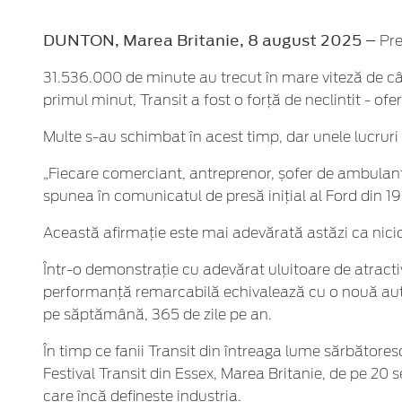
DUNTON, Marea Britanie, 8 august 2025 –
Pre
31.536.000 de minute au trecut în mare viteză de cân
primul minut, Transit a fost o forță de neclintit - ofer
Multe s-au schimbat în acest timp, dar unele lucruri 
„Fiecare comerciant, antreprenor, șofer de ambulanță, 
spunea în comunicatul de presă inițial al Ford din 1
Această afirmație este mai adevărată astăzi ca nici
Într-o demonstrație cu adevărat uluitoare de atracti
performanță remarcabilă echivalează cu o nouă autout
pe săptămână, 365 de zile pe an.
În timp ce fanii Transit din întreaga lume sărbător
Festival Transit din Essex, Marea Britanie, de pe 20
care încă definește industria.