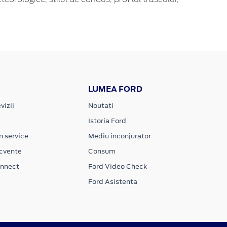
LUMEA FORD
vizii
Noutati
Istoria Ford
n service
Mediu inconjurator
ecvente
Consum
onnect
Ford Video Check
Ford Asistenta