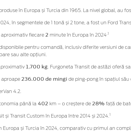
produse în Europa și Turcia din 1965. La nivel global, au f
2024, în segmentele de 1 tonă și 2 tone, a fost un Ford Tran
2
.1
a aproximativ fiecare
minute în Europa în 2024
disponibile pentru comandă, inclusiv diferite versiuni de ca
oare sau alte opțiuni.
1.700
kg
 aproximativ
. Furgoneta Transit de astăzi oferă sa
236.000 de mingi
a aproape
de ping-pong în spațiul său
erVan 4.2.
402
28%
autonomia până la
km – o creștere de
față de bat
1
it și Transit Custom în Europa între 2014 și 2024.
n Europa și Turcia în 2024, comparativ cu primul an compl