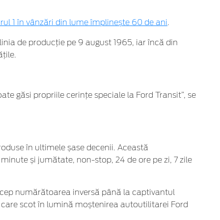
ul 1 în vânzări din lume împlinește 60 de ani
.
inia de producție pe 9 august 1965, iar încă din
țile.
te găsi propriile cerințe speciale la Ford Transit”, se
roduse în ultimele șase decenii. Această
inute și jumătate, non-stop, 24 de ore pe zi, 7 zile
încep numărătoarea inversă până la captivantul
 care scot în lumină moștenirea autoutilitarei Ford