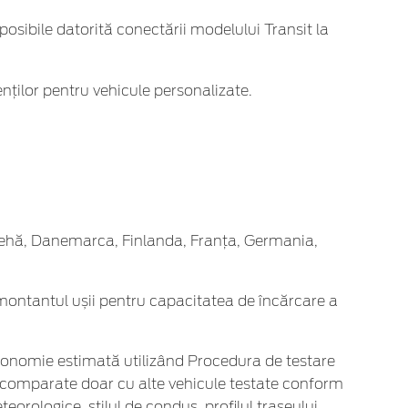
posibile datorită conectării modelului Transit la
enților pentru vehicule personalizate.
ca Cehă, Danemarca, Finlanda, Franța, Germania,
 montantul ușii pentru capacitatea de încărcare a
tonomie estimată utilizând Procedura de testare
e comparate doar cu alte vehicule testate conform
orologice, stilul de condus, profilul traseului,