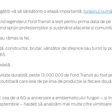
gătiți-vă să sărbătoriți o etapă importantă:
furgonul număr
d legendarul Ford Transit a ieșit pentru prima data de pe l
ind sprijin profesioniștilor și susținând afacerile și comunită
au rămas la fel.
constructor, brutar, vânzător de sfeșnice sau turist își poa
965.
odată.
vitate durabilă, peste 13.000.000 de Ford Transit au fost p
ilitară care iese de pe linia de producție la fiecare două m
esc cea de-a 60-a aniversare a emblematicului furgon – și 
 septembrie – haideți să analizăm mai multe cifre uimitoare