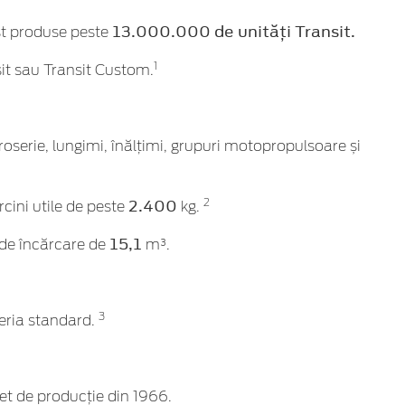
13.000.000 de unități Transit.
ost produse peste
1
sit sau Transit Custom.
roserie, lungimi, înălțimi, grupuri motopropulsoare și
2.400
2
rcini utile de peste
kg.
15,1
 de încărcare de
m³.
3
eria standard.
et de producție din 1966.