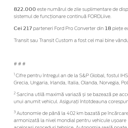
822.000
este numărul de zile suplimentare de dispo
sistemul de funcționare continuă FORDLiive.
Cei 217
18
parteneri Ford Pro Converter din
piețe e
Transit sau Transit Custom a fost cel mai bine vând
# # #
1
Cifre pentru întregul an de la S&P Global, fostul I
Grecia, Ungaria, Irlanda, Italia, Olanda, Norvegia, P
2
Sarcina utilă maximă variază și se bazează pe acces
unui anumit vehicul. Asigurați întotdeauna corespun
3
Autonomie de până la 402 km bazată pe încărcarea
armonizată la nivel mondial pentru vehicule ușoare 
acelorași proceduri tehnice. Autonomia reală poate var