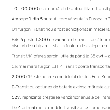
10.100.000
este numărul de autoutilitare Transit 
1 din 5
Aproape
autoutilitare vândute în Europa în 
Un furgon Transit nou a fost achiziționat în medie l
1.300
Există peste
de variante de Transit de 2 tone 
niveluri de echipare – și asta înainte de a alege o cul
Transit Mk1 oferea sarcini utile de până la 35 cwt –
Cel mai mare furgon L3 H4 Transit poate transport
2.000
CP este puterea modelului electric Ford Sup
E-Transit cu opțiunea de baterie extinsă mărește 
52
% reprezintă creșterea vânzărilor anuale de Trans
4
De
ori mai multe modele Transit au fost produse î