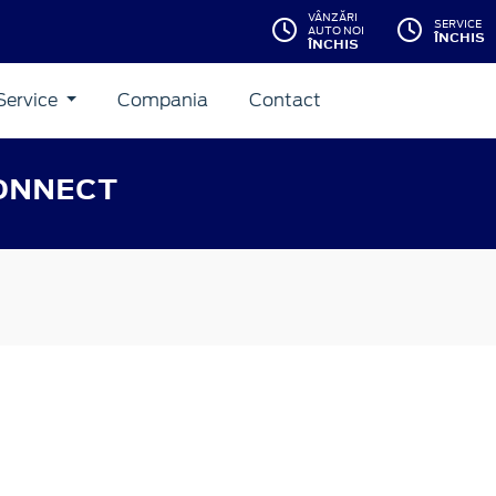
VÂNZĂRI
SERVICE
AUTO NOI
ÎNCHIS
ÎNCHIS
Service
Compania
Contact
CONNECT