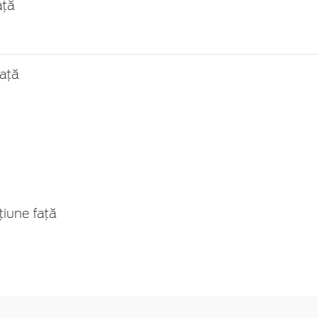
ață
față
țiune față