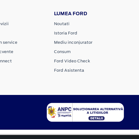
LUMEA FORD
vizii
Noutati
Istoria Ford
n service
Mediu inconjurator
ecvente
Consum
onnect
Ford Video Check
Ford Asistenta