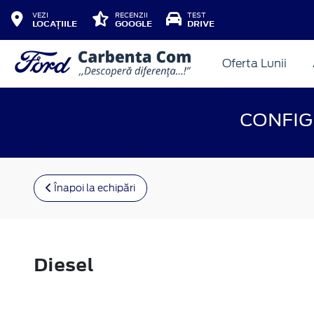
VEZI
RECENZII
TEST
LOCAȚIILE
GOOGLE
DRIVE
Oferta Lunii
CONFI
Înapoi la echipări
Diesel