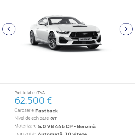
Pret total cu TVA
62.500 €
Fastback
Caroserie
GT
Nivel de echipare
5.0 V8 446 CP - Benzină
Motorizare
Automată, 10 viteze
Transmisie