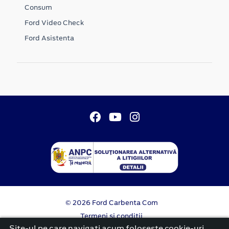
Consum
Ford Video Check
Ford Asistenta
© 2026 Ford Carbenta Com
Termeni si conditii
Confidentialitate
Site-ul pe care navigați acum foloseşte cookie-uri