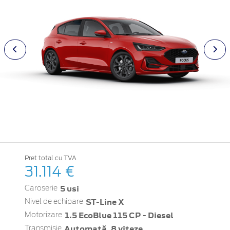
Pret total cu TVA
31.114 €
5 usi
Caroserie
ST-Line X
Nivel de echipare
1.5 EcoBlue 115 CP - Diesel
Motorizare
Automată, 8 viteze
Transmisie