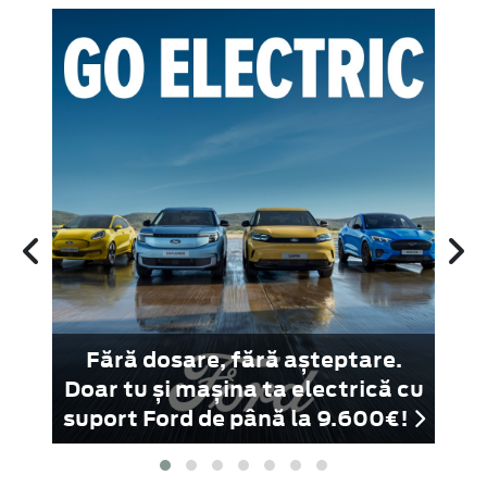
rul
Fără dosare, fără așteptare.
 ne
Doar tu și mașina ta electrică cu
D
suport Ford de până la 9.600€!