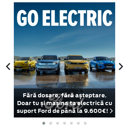
rul
Fără dosare, fără așteptare.
 ne
Doar tu și mașina ta electrică cu
D
suport Ford de până la 9.600€!